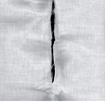
C’est un grand plaisir de communiquer qu’une de mes œuvres
de
Jardín polar | Polar garden [Jardin polaire]
a été choisie pour
la couverture du livre
Mujeres en (con)ciencia [Femmes en (con)science]
Un grand merci aux coordinatrices, mes chères
María M. García
Lorenzo, Helena Guzmán, María D. Martos Pérez, Ana